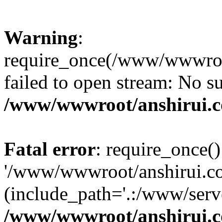
Warning
:
require_once(/www/wwwroot
failed to open stream: No su
/www/wwwroot/anshirui.
Fatal error
: require_once()
'/www/wwwroot/anshirui.co
(include_path='.:/www/serve
/www/wwwroot/anshirui.