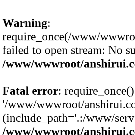
Warning
:
require_once(/www/wwwroot
failed to open stream: No su
/www/wwwroot/anshirui.
Fatal error
: require_once()
'/www/wwwroot/anshirui.co
(include_path='.:/www/serve
/www/wwwroot/anshirui.