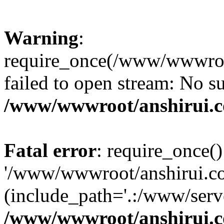
Warning
:
require_once(/www/wwwroot
failed to open stream: No su
/www/wwwroot/anshirui.
Fatal error
: require_once()
'/www/wwwroot/anshirui.co
(include_path='.:/www/serve
/www/wwwroot/anshirui.