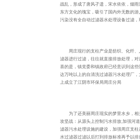
战乱，形成了唐风孑遗，宋水依依，烟雨
东方文化的瑰宝，吸引了国内外无数的游
污染没有全自动过滤器水处理设备过滤，
周庄现行的支柱产业是纺织、化纤、人
滤器进行过滤，往往就直接排放处理，对
喜的是，镇党委和镇政府已经意识到这些
达万吨以上的自清洗过滤器污水处理厂，
上成立了江阴市环保局周庄分局
为了还美丽周庄现实的梦里水乡，相关
攻坚战：从源头上控制污水排放;加强河
滤器污水处理设施的建设，加强周庄支柱
水过滤器过滤以后打到排放标准再予以排