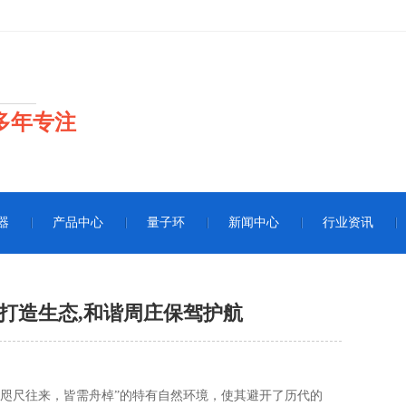
多年专注
器
产品中心
量子环
新闻中心
行业资讯
打造生态,和谐周庄保驾护航
咫尺往来，皆需舟棹”的特有自然环境，使其避开了历代的